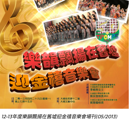
12-13年度樂韻飄揚在舊墟迎金禧音樂會場刊(05/2013)