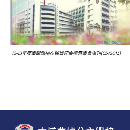
12-13年度樂韻飄揚在舊墟迎金禧音樂會場刊(05/2013)