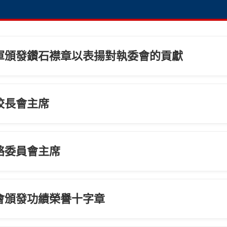
軍頒發鑽石襟章以表揚對執委會的貢獻
校長會主席
絡委員會主席
會頒發功績榮譽十字章