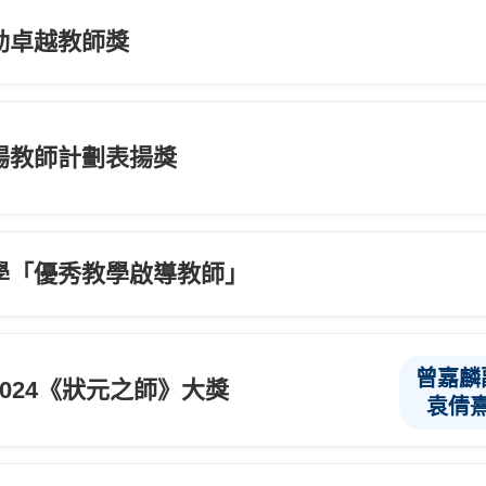
動卓越教師獎
揚教師計劃表揚獎
學「優秀教學啟導教師」
曾嘉麟
024《狀元之師》大獎
袁倩