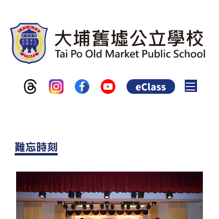
Toggle
難忘時刻