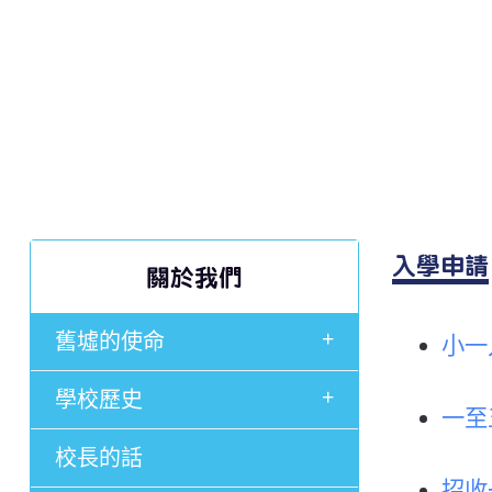
入學申請
關於我們
+
舊墟的使命
小一
+
學校歷史
一至
校長的話
招收