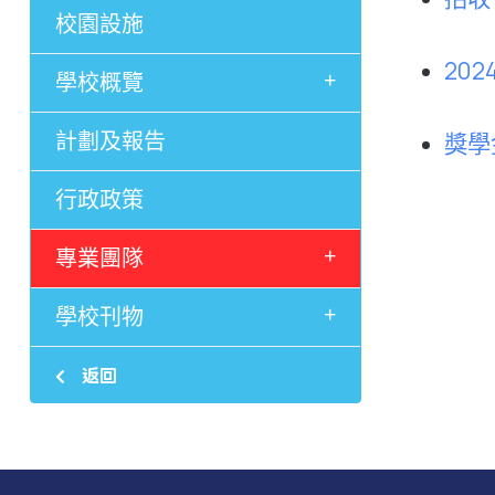
校園設施
20
+
學校概覽
計劃及報告
獎學
行政政策
+
專業團隊
+
學校刊物
返回