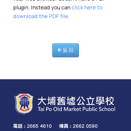
plugin. Instead you can
click here to
download the PDF file.
返 回
電話 : 2665 4610 傳真 : 2662 0590