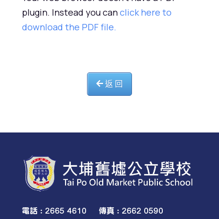
plugin. Instead you can
click here to
download the PDF file.
返 回
電話 : 2665 4610 傳真 : 2662 0590