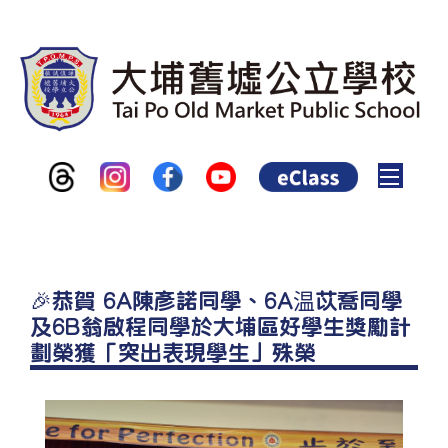
Toggle
🎉恭賀 6A陳彥諾同學、6A温苡喬同學
及6B翁啟程同學於大埔區好學生獎勵計
劃榮獲「突出表現學生」殊榮