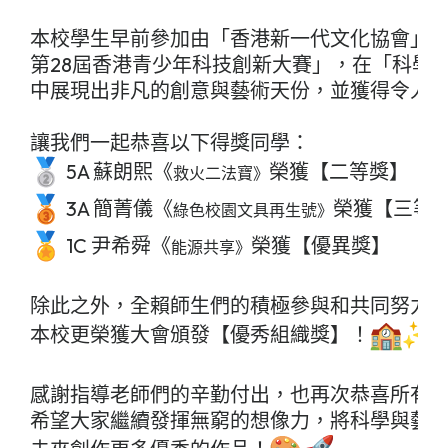
本校學生早前參加由「香港新一代文化協會」
第28屆香港青少年科技創新大賽」，在「科學
中展現出非凡的創意與藝術天份，並獲得令人
 5A 蘇朗𤋮《
救火二法寶》
 3A 簡菁儀《
綠色校園文具再生號》
 1C 尹希舜《
榮獲【優異獎】

能源共享》
除此之外，全賴師生們的積極參與和共同努力
本校更榮獲大會頒發【優秀組織獎】！
感謝指導老師們的辛勤付出，也再次恭喜所有
希望大家繼續發揮無窮的想像力，將科學與藝