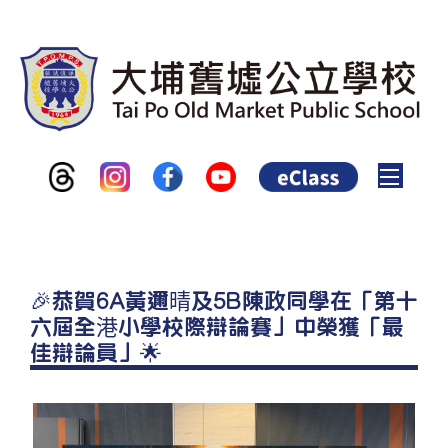
Toggle
🎉恭賀6A黃邇晴及5B陳政同學在「第十
六屆全港小學校際辯論賽」中榮獲「最
佳辯論員」🌟