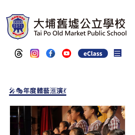
Toggle
🎤🎭年度體藝滙演💃